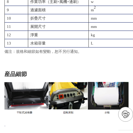
8
作業功率（主刷+風機+邊刷）
w
2
9
過濾面積
m
10
折疊
尺寸
mm
11
展開尺寸
mm
12
淨重
kg
13
水箱容量
L
備注：規格和細節如有變動，恕不另行通知
。
産品細節