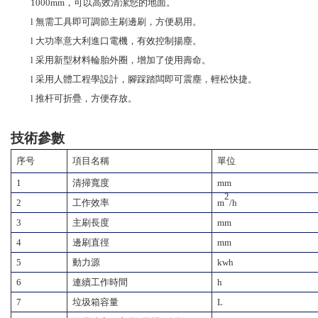
1000mm，可以高效清潔您的地面。
l
無需工具即可調節主刷邊刷，方便易用。
l
大功率意大利進口電機，有效控制揚塵。
l
采用新型材料輪胎外圈，增加了使用壽命。
l
采用人體工程學設計，腳踩踏闆即可震塵，輕松快捷。
l
推杆可折疊，方便存放。
技術參數
序号
項目名稱
單位
1
清掃寬度
mm
2
2
工作效率
m
/h
3
主刷長度
mm
4
邊刷直徑
mm
5
動力源
kwh
6
連續工作時間
h
7
垃圾箱容量
L