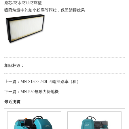
濾芯/防水防油防腐型
吸附垃圾中的細小粉塵等顆粒，保證清掃效果
相關标簽：
上一篇：
MN-S1800 240L四輪掃路車（租）
下一篇：
MN-P50無動力掃地機
最近浏覽