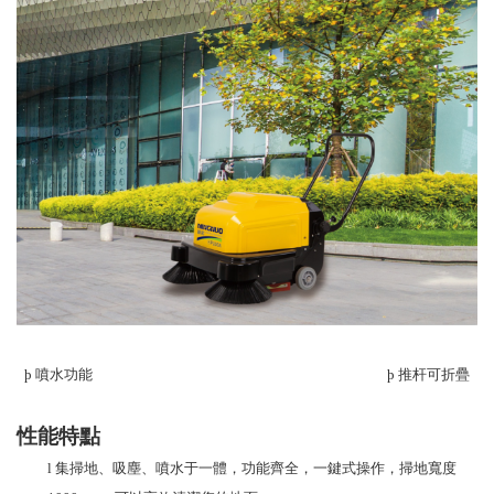
þ
噴水功能
þ
推杆可折疊
性能特點
l
集掃地、吸塵
、噴水
于一體，功能齊全，一鍵式操作，掃地寬度