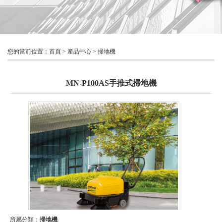
您的當前位置：
首頁
>
産品中心
>
掃地機
MN-P100AS手推式掃地機
所屬分類：
掃地機