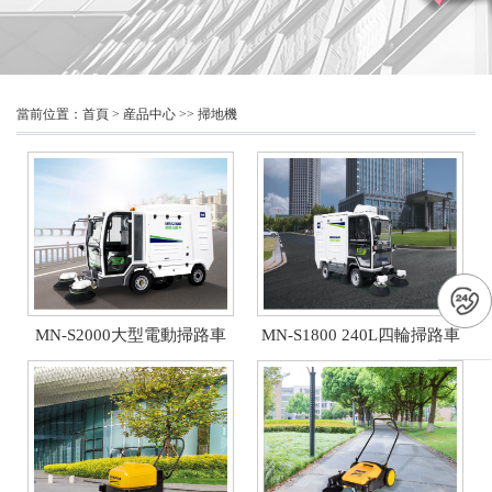
當前位置：
首頁
>
産品中心
>>
掃地機
MN-S2000大型電動掃路車
MN-S1800 240L四輪掃路車
（租）