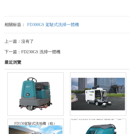
相關标簽：
FD300GS 駕駛式洗掃一體機
上一篇：
沒有了
下一篇：
FD230GS 洗掃一體機
最近浏覽
MN-S1800 240L四輪掃路車（租）
FD150駕駛式洗地機（租）