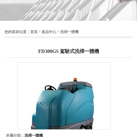
您的當前位置：
首頁
>
産品中心
>
洗掃一體機
FD300GS 駕駛式洗掃一體機
所屬分類：
洗掃一體機