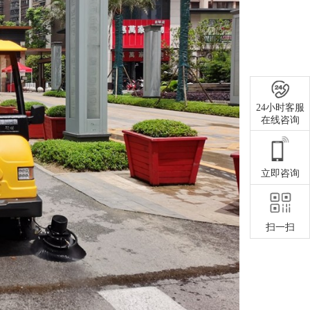
24小时客服
在线咨询
立即咨询
扫一扫