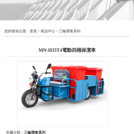
您的當前位置：
首頁
>
産品中心
>
三輪環衛系列
MN-H35T4電動四桶保潔車
所屬分類：
三輪環衛系列