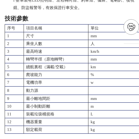
l
整車裝有
LED照明燈、左右轉向燈、刹車燈、儀表、電喇叭、後視
鏡、防盜報警等，有效保證行車安全。
技術參數
序号
項目名稱
單位
1
尺寸
mm
2
乘坐人數
人
3
最高時速
km/h
4
轉彎半徑（原地轉彎）
mm
5
續航裏程
（滿載
/空載
）
km
6
爬坡能力
%
7
電機
功
率
w
8
動力源
9
最小離地間距
mm
10
最小制動距離
m
11
裝載垃圾桶規格
L
12
機器重量
kg
13
額定載荷
kg