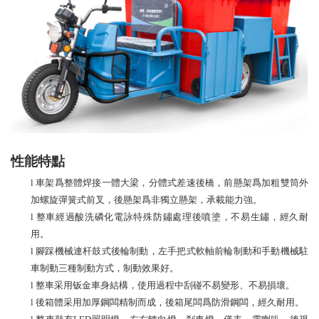
性能特點
l
車架爲整體焊接一體大梁，分體式差速後橋，前懸架爲加粗雙筒外
加螺旋彈簧式前叉，後懸架爲非獨立懸架，承載能力強。
l
整車經過酸洗磷化電詠特殊防鏽處理後噴塗，不易生鏽，經久耐
用。
l
腳踩機械連杆鼓式後輪制動，左手把式軟軸前輪制動和手動機械駐
車制動三種制動方式，制動效果好。
l
整車采用钣金車身結構，使用過程中刮碰不易變形、不易損壞。
l
後箱體采用加厚鋼闆精制而成，後箱尾闆爲防滑鋼闆，經久耐用。