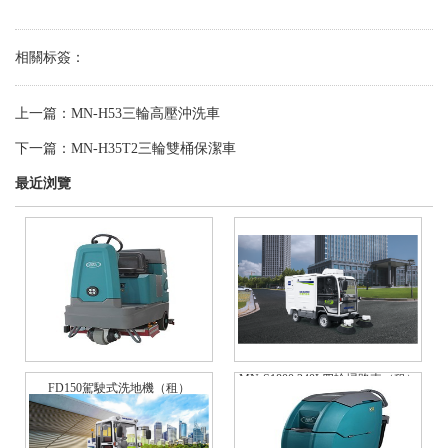
相關标簽：
上一篇：
MN-H53三輪高壓沖洗車
下一篇：
MN-H35T2三輪雙桶保潔車
最近浏覽
MN-S1800 240L四輪掃路車（租）
FD150駕駛式洗地機（租）