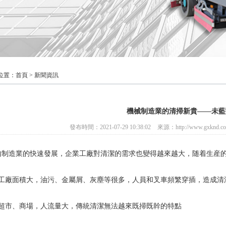
位置：
首頁
>
新聞資訊
機械制造業的清掃新貴——未藍
發布時間：2021-07-29 10:38:02
來源：http://www.gxknd.c
内制造業的快速發展，企業工廠對清潔的需求也變得越來越大，随着生産
廠面積大，油污、金屬屑、灰塵等很多，人員和叉車頻繁穿插，造成清潔
市、商場，人流量大，傳統清潔無法越來既掃既幹的特點