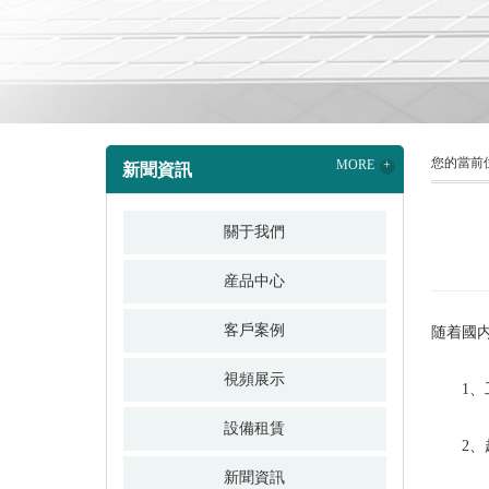
您的當前
MORE
+
新聞資訊
關于我們
産品中心
客戶案例
随着國
視頻展示
1、工
設備租賃
2、超
新聞資訊