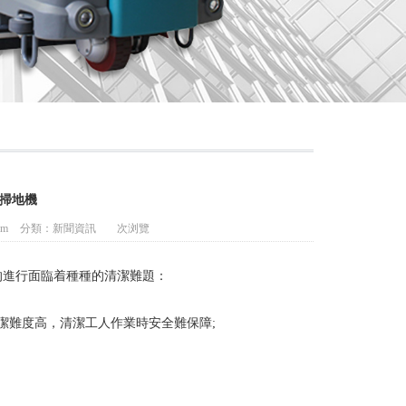
掃地機
om
分類：
新聞資訊
次浏覽
的進行面臨着種種的清潔難題：
難度高，清潔工人作業時安全難保障;