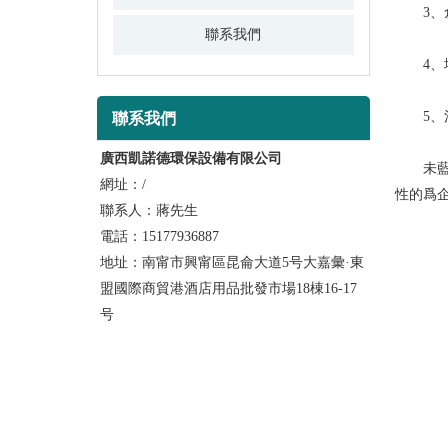
3、倉
聯系我們
4、地
5、清
聯系我們
廣西凱諾德環保設備有限公司
未藍積
網址：/
性的爲
聯系人：蔣先生
電話：15177936887
地址：南甯市興甯區昆侖大道5号大嘉彙·東
盟國際商貿港酒店用品批發市場18棟16-17
号