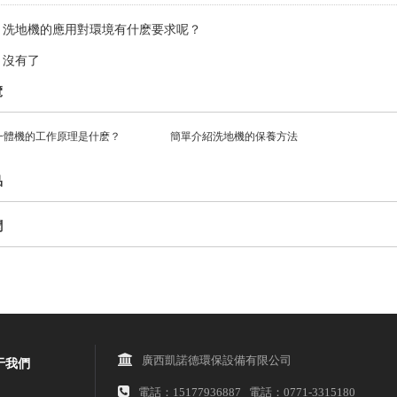
：
洗地機的應用對環境有什麽要求呢？
：
沒有了
覽
一體機的工作原理是什麽？
簡單介紹洗地機的保養方法
品
聞
廣西凱諾德環保設備有限公司
于我們
電話：15177936887 電話：0771-3315180